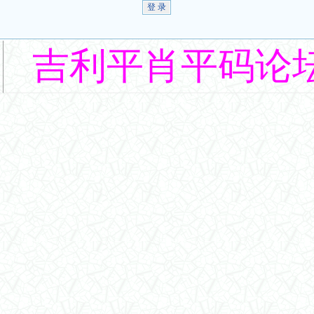
吉利平肖平码论