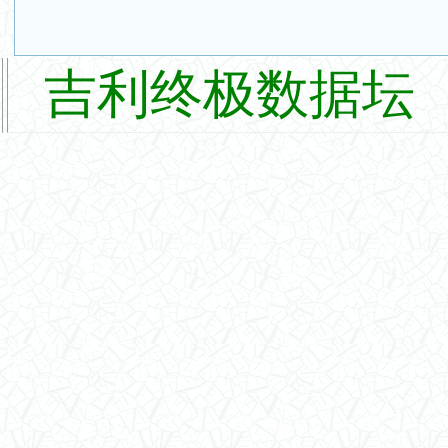
吉利终极数据坛