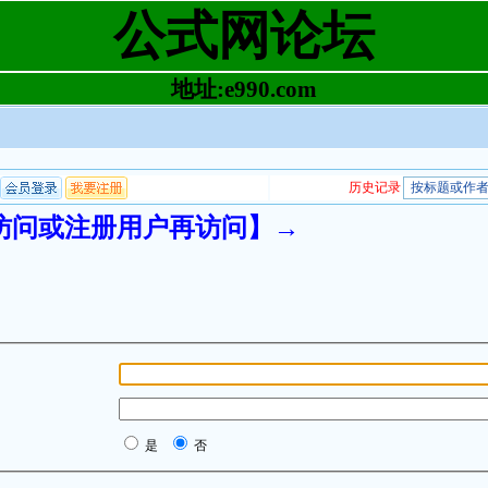
公式网论坛
地址:e990.com
录访问或注册用户再访问】→
是
否