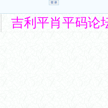
吉利平肖平码论