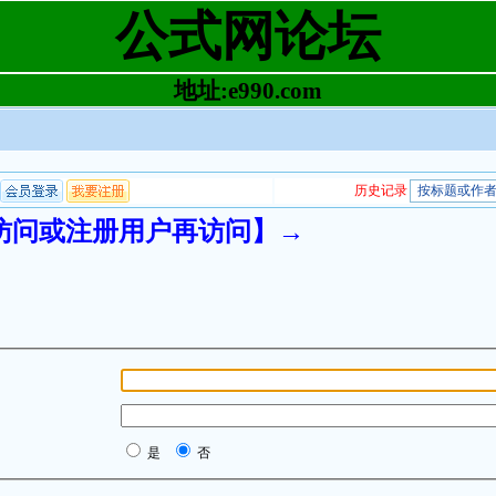
公式网论坛
地址:e990.com
录访问或注册用户再访问】→
是
否